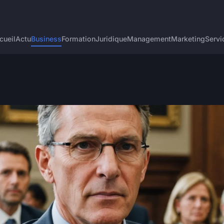
cueil
Actu
Business
Formation
Juridique
Management
Marketing
Servi