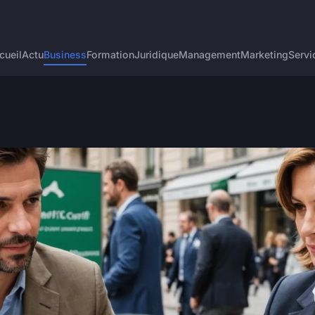
cueil
Actu
Business
Formation
Juridique
Management
Marketing
Servi