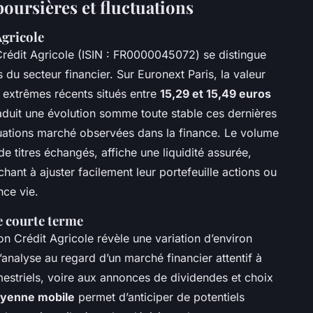
oursières et fluctuations
Agricole
Crédit Agricole (ISIN : FR0000045072) se distingue
es du secteur financier. Sur Euronext Paris, la valeur
 extrêmes récents situés entre
15,29 et 15,49 euros
raduit une évolution somme toute stable ces dernières
tuations marché observées dans la finance. Le volume
e titres échangés, affiche une liquidité assurée,
hant à ajuster facilement leur portefeuille actions ou
nce vie.
e courte terme
ion Crédit Agricole révèle une variation d’environ
analyse au regard d’un marché financier attentif à
imestriels, voire aux annonces de dividendes et choix
yenne mobile
permet d’anticiper de potentiels