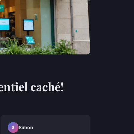
ntiel caché!
Simon
S