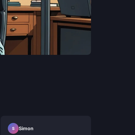
Simon
S