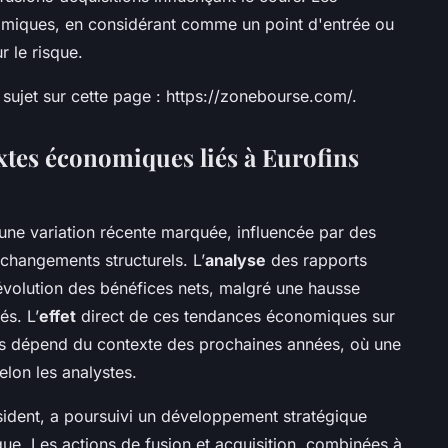
namiques, en considérant comme un point d'entrée ou
r le risque.
 sujet sur cette page : https://zonebourse.com/.
extes économiques liés à Eurofins
 une variation récente marquée, influencée par des
hangements structurels. L’
analyse
des rapports
évolution des bénéfices nets, malgré une hausse
és. L’
effet
direct de ces tendances économiques sur
eurs dépend du contexte des prochaines années, où une
elon les analystes.
ésident, a poursuivi un développement stratégique
èque. Les actions de fusion et acquisition, combinées à