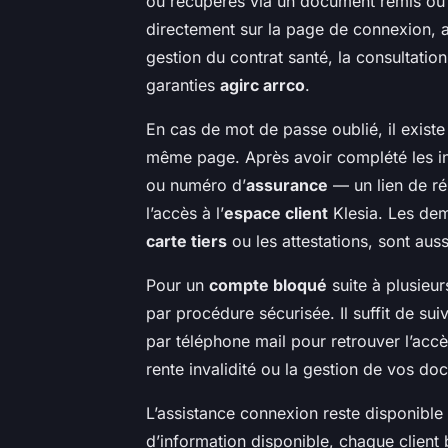
ou récupérés via un document remis o
directement sur la page de connexion, a
gestion du contrat santé, la consultation
garanties
agirc arrco
.
En cas de mot de passe oublié, il existe 
même page. Après avoir complété les in
ou numéro d’
assurance
— un lien de réi
l’accès à l’
espace client
Klesia. Les de
carte tiers
ou les attestations, sont aus
Pour un
compte bloqué
suite à plusieur
par procédure sécurisée. Il suffit de sui
par téléphone mail pour retrouver l’accès
rente invalidité ou la gestion de vos do
L’assistance connexion reste disponible s
d’information disponible, chaque client 