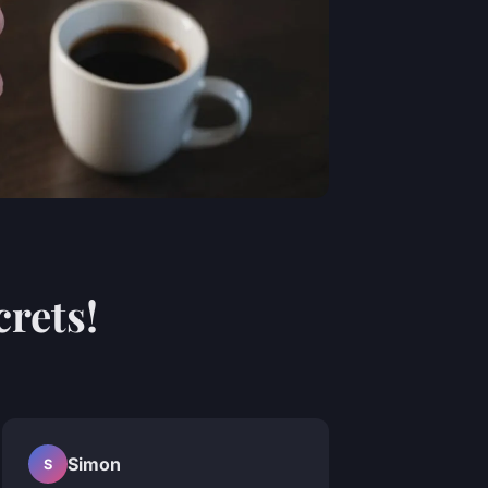
rets!
Simon
S