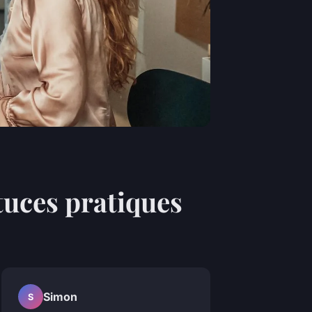
stuces pratiques
Simon
S