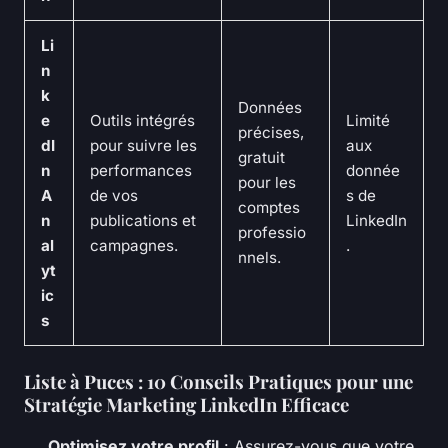
Li
n
k
Données
e
Outils intégrés
Limité
précises,
dI
pour suivre les
aux
gratuit
n
performances
donnée
pour les
A
de vos
s de
comptes
n
publications et
LinkedIn
professio
al
campagnes.
.
nnels.
yt
ic
s
Liste à Puces : 10 Conseils Pratiques pour une
Stratégie Marketing LinkedIn Efficace
Optimisez votre profil
: Assurez-vous que votre