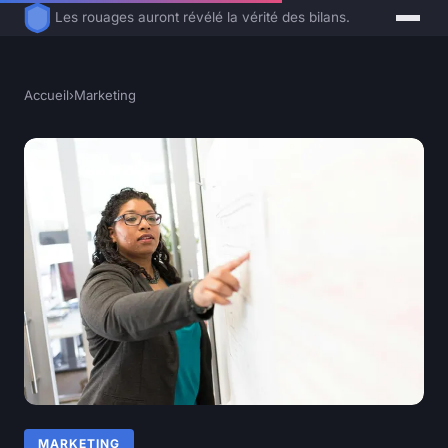
Les rouages auront révélé la vérité des bilans.
Accueil
›
Marketing
MARKETING