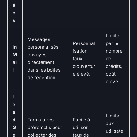
é
e
s
Limité
Messages
Personnal
par le
In
personnalisés
isation,
nombre
M
envoyés
taux
de
ai
directement
d’ouvertur
crédits,
l
dans les boîtes
e élevé.
coût
de réception.
élevé.
L
e
a
Limité
d
Formulaires
Facile à
aux
G
préremplis pour
utiliser,
utilisate
e
collecter des
taux de