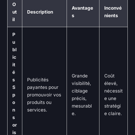
O
Avantage
Inconvé
ut
Description
s
nients
il
P
u
bl
ic
it
é
Grande
Coût
s
Publicités
visibilité,
élevé,
S
payantes pour
ciblage
nécessit
p
promouvoir vos
précis,
e une
o
produits ou
mesurabl
stratégi
n
services.
e.
e claire.
s
or
is