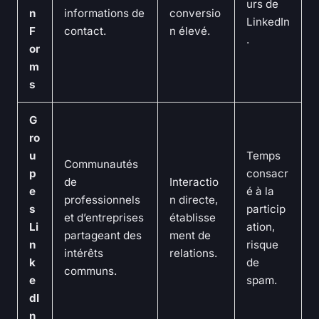
urs de
n
informations de
conversio
LinkedIn
F
contact.
n élevé.
.
or
m
s
G
ro
u
Temps
Communautés
p
consacr
de
Interactio
e
é à la
professionnels
n directe,
s
particip
et d’entreprises
établisse
Li
ation,
partageant des
ment de
n
risque
intérêts
relations.
k
de
communs.
e
spam.
dI
n